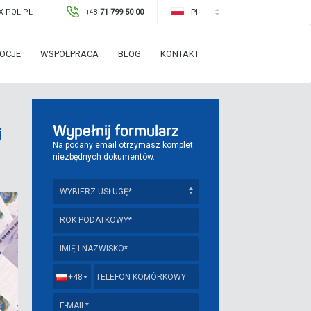
-POL.PL
71 799 50 00
PL
+48
OCJE
WSPÓŁPRACA
BLOG
KONTAKT
Wypełnij formularz
i
Na podany email otrzymasz komplet
niezbędnych dokumentów.
+48