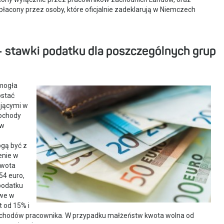
, płacony przez osoby, które oficjalnie zadeklarują w Niemczech
– stawki podatku dla poszczególnych grup
mogła
ostać
ującymi w
ochody
 w
ogą być z
enie w
kwota
54 euro,
podatku
owe w
 od 15% i
 dochodów pracownika. W przypadku małżeństw kwota wolna od