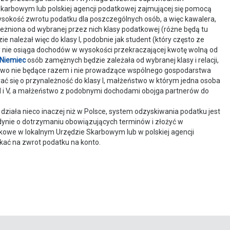
arbowym lub polskiej agencji podatkowej zajmującej się pomocą
ysokość zwrotu podatku dla poszczególnych osób, a więc kawalera,
eżniona od wybranej przez nich klasy podatkowej (różne będą tu
e należał więc do klasy I, podobnie jak student (który często ze
 nie osiąga dochodów w wysokości przekraczającej kwotę wolną od
 Niemiec
osób zamężnych będzie zależała od wybranej klasy i relacji,
eństwo nie będące razem i nie prowadzące wspólnego gospodarstwa
ać się o przynależność do klasy I, małżeństwo w którym jedna osoba
 III i V, a małżeństwo z podobnymi dochodami obojga partnerów do
iała nieco inaczej niż w Polsce, system odzyskiwania podatku jest
edynie o dotrzymaniu obowiązujących terminów i złożyć w
kowe w lokalnym Urzędzie Skarbowym lub w polskiej agencji
ekać na zwrot podatku na konto.