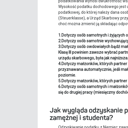
podatkowania wynosi dwukrotność ws
Wysokość podatku dochodowego jest uz
podatkowej, do której należy dana oso
(Steuerklasse), a Urząd Skarbowy prz
choć można zmienić ją składając odpo
1.Dotyczy osób samotnych i żyjących
2.Dotyczy osób samotnie wychowującyc
3.Dotyczy osób owdowiałych bądź małżo
Klasę III powinien zawsze wybrać partn
urzędu skarbowego, była jak najniższa
4.Dotyczy małżonków, których partner 
przyznawana automatycznie, jeśli mał
poziomie.
5.Dotyczy małżonków, których partner 
6.Dotyczy osób samotnych i małżonków
się do drugiej pracy (miesięczny dochó
Jak wygląda odzyskanie p
zamężnej i studenta?
Odzyskiwanie podatku z Niemiec zaws