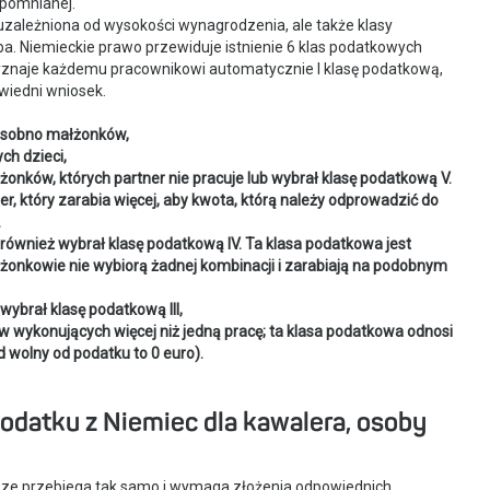
pomnianej.
ależniona od wysokości wynagrodzenia, ale także klasy
ba. Niemieckie prawo przewiduje istnienie 6 klas podatkowych
yznaje każdemu pracownikowi automatycznie I klasę podatkową,
wiedni wniosek.
 osobno małżonków,
h dzieci,
nków, których partner nie pracuje lub wybrał klasę podatkową V.
er, który zarabia więcej, aby kwota, którą należy odprowadzić do
.
również wybrał klasę podatkową IV. Ta klasa podatkowa jest
żonkowie nie wybiorą żadnej kombinacji i zarabiają na podobnym
wybrał klasę podatkową III,
 wykonujących więcej niż jedną pracę; ta klasa podatkowa odnosi
d wolny od podatku to 0 euro).
odatku z Niemiec dla kawalera, osoby
ze przebiega tak samo i wymaga złożenia odpowiednich