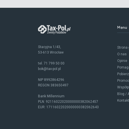
Menu
Stacyjna 1/43,
Strona
53-613 Wrocław
O nas
Opinie
tel.
71 799 50 00
Pomag
bok@tax-pol.pl
Pobier
NIP 8992864296
Promoc
REGON 383650497
Współp
Blog / 
Bank Millennium
Kontak
PLN: 92116022020000000382062457
EUR: 17116022020000000382062643