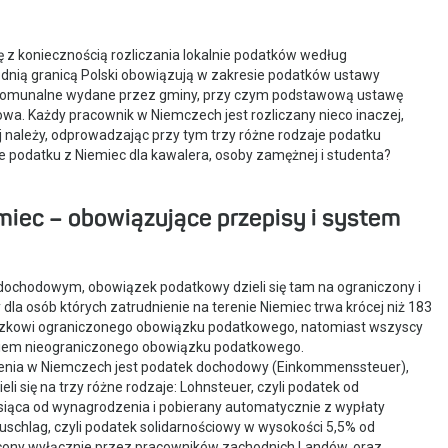
ię z koniecznością rozliczania lokalnie podatków według
dnią granicą Polski obowiązują w zakresie podatków ustawy
 komunalne wydane przez gminy, przy czym podstawową ustawę
a. Każdy pracownik w Niemczech jest rozliczany nieco inaczej,
j należy, odprowadzając przy tym trzy różne rodzaje podatku
podatku z Niemiec dla kawalera, osoby zamężnej i studenta?
miec – obowiązujące przepisy i system
dochodowym, obowiązek podatkowy dzieli się tam na ograniczony i
dla osób których zatrudnienie na terenie Niemiec trwa krócej niż 183
wiązkowi ograniczonego obowiązku podatkowego, natomiast wszyscy
eniem nieograniczonego obowiązku podatkowego.
nia w Niemczech jest podatek dochodowy (Einkommenssteuer),
li się na trzy różne rodzaje: Lohnsteuer, czyli podatek od
iąca od wynagrodzenia i pobierany automatycznie z wypłaty
szuschlag, czyli podatek solidarnościowy w wysokości 5,5% od
ony wyłącznie przez pracowników zachodnich Landów, oraz