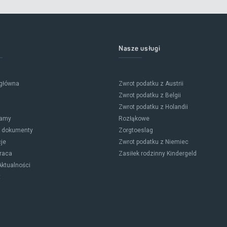
Nasze usługi
 główna
Zwrot podatku z Austrii
Zwrot podatku z Belgii
Zwrot podatku z Holandii
amy
Rozłąkowe
z dokumenty
Zorgtoeslag
je
Zwrot podatku z Niemiec
raca
Zasiłek rodzinny Kindergeld
Aktualności
t