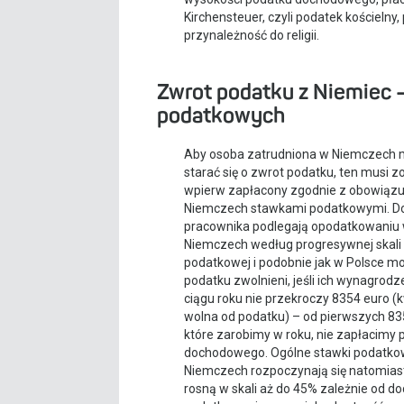
Kirchensteuer, czyli podatek kościelny
przynależność do religii.
Zwrot podatku z Niemiec 
podatkowych
Aby osoba zatrudniona w Niemczech 
starać się o zwrot podatku, ten musi z
wpierw zapłacony zgodnie z obowiąz
Niemczech stawkami podatkowymi. D
pracownika podlegają opodatkowaniu
Niemczech według progresywnej skali
podatkowej i podobnie jak w Polsce m
podatku zwolnieni, jeśli ich wynagrodz
ciągu roku nie przekroczy 8354 euro (
wolna od podatku) – od pierwszych 83
które zarobimy w roku, nie zapłacimy 
dochodowego. Ogólne stawki podatk
Niemczech rozpoczynają się natomiast
rosną w skali aż do 45% zależnie od