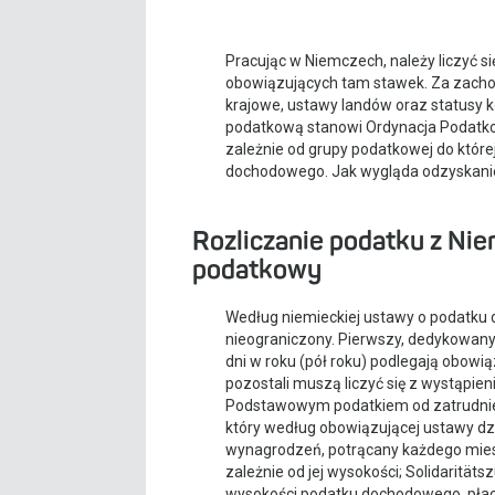
Pracując w Niemczech, należy liczyć s
obowiązujących tam stawek. Za zacho
krajowe, ustawy landów oraz statusy
podatkową stanowi Ordynacja Podatkow
zależnie od grupy podatkowej do które
dochodowego. Jak wygląda odzyskanie 
Rozliczanie podatku z Nie
podatkowy
Według niemieckiej ustawy o podatku 
nieograniczony. Pierwszy, dedykowany 
dni w roku (pół roku) podlegają obo
pozostali muszą liczyć się z wystąpi
Podstawowym podatkiem od zatrudnie
który według obowiązującej ustawy dzie
wynagrodzeń, potrącany każdego mies
zależnie od jej wysokości; Solidarität
wysokości podatku dochodowego, płac