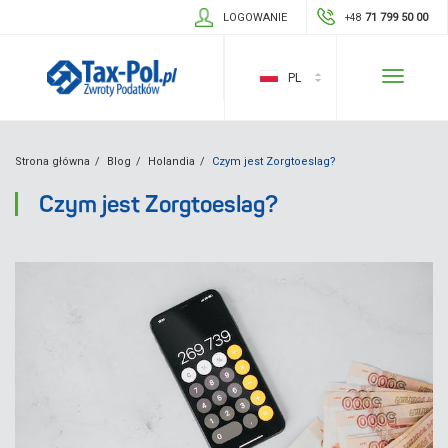
LOGOWANIE
71 799 50 00
+48
Toggle
PL
navigatio
Strona główna
Blog
Holandia
Czym jest Zorgtoeslag?
Czym jest Zorgtoeslag?