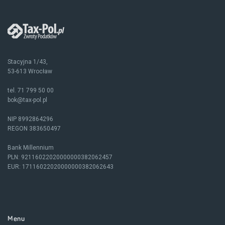
Stacyjna 1/43,
53-613 Wrocław
tel.
71 799 50 00
bok@tax-pol.pl
NIP 8992864296
REGON 383650497
Bank Millennium
PLN: 92116022020000000382062457
EUR: 17116022020000000382062643
Menu